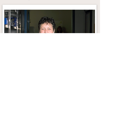
Bei Rückfragen und das Mittagessen
betreffende Anliegen besuchen Sie mich
doch einfach während folgender
Sprechzeiten:
Dienstags und Mittwochs von 14.00 -
15.00 Uhr in der Schul-Caféteria